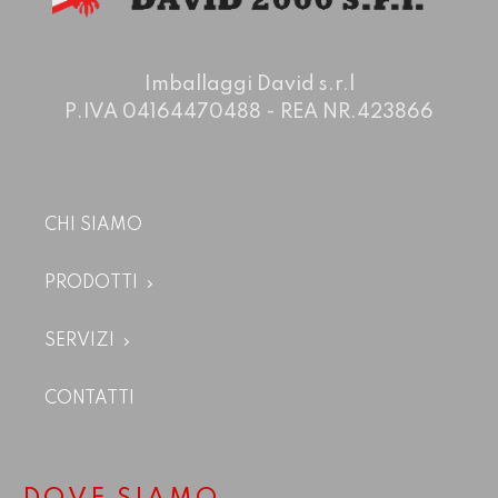
Imballaggi David s.r.l
P.IVA 04164470488 - REA NR.423866
CHI SIAMO
PRODOTTI
SERVIZI
CONTATTI