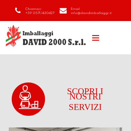
Chiamaci
Email
+39 0571.1430427
info@davidimballaggi.it
SCOPRI I
NOSTRI
SERVIZI